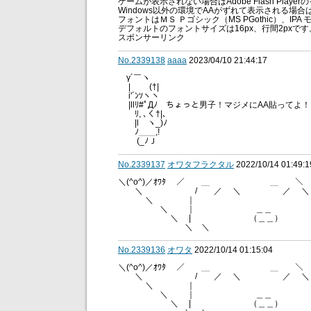
ゲームが表示されない場合はAdobe Flash Pla
Windows以外の環境でAAがずれて表示される場合
フォントはＭＳ Ｐゴシック（MS PGothic）、IPA 
デフォルトのフォントサイズは16px、行間2pxで
スポンサーリンク
No.2339138
aaaa
2023/04/10 21:44:17
γ´￣ヽ
| (†|
i'´ﾝｿヽヽ
|llﾘ#ﾟДﾉ ちょっと男子！マジメにAA貼ってよ！
ﾘ, ､く†|､
|l ヽ_)ﾉ
ﾉ＿＿,!
(_ﾉＪ
No.2339137
オワタフラクタル
2022/10/14 01:49:1
＼(^o^)／ｵﾜﾀ ／ ＿ ＿ ＼ ＼(
＼ / ／ ＼ ／ ＼ 
＼ ｜ | ／
＼ ｜ ＿＿ ｜
＼ | （＿＿）
＼ ＼ ／
No.2339136
オワタ
2022/10/14 01:15:04
＼(^o^)／ｵﾜﾀ ／ ＿ ＿ ＼ ＼
＼ / ／ ＼ ／ 
＼ ｜ 
＼ ｜ ＿＿ 
＼ | （＿＿） 