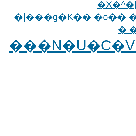
�X�^
�|���g�K��
�o��
�i
���N�U�C�V