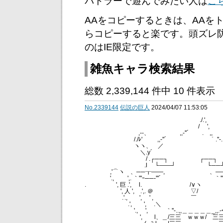
バトラーで遊んでみたい人は
こ
AAをコピーするときは、AAを
らコピーすると楽です。頭ズレ
のはIE限定です。
雑魚キャラ検索結果
総数 2,339,144 件中 10 件表示 
No.2339144
伝説の巨人
2024/04/07 11:53:05
./.',
/ ', 
,--、 ,,-''´ .ゝ,
/./ﾚ' ,,-''´ ｀.''-.
ヽヽ、 ／ ｀ヽ、
＼.y´ '
/ .┌──┐ ┌──┐ 
.l └――┘ └──┘
,'⌒ヽ 、──┰――, 、――┰――
'., ',. ｀'''ｰ──‐'''´ ｀'''ｰ
. ', 巨 .', l. /∨ヽ
', 人 ', .',. ＠ ゝ▽/ 
.'., ', ' , ￣ .,
.', ', .＼ ,,-''
'., ', ｀''-..,,＿＿＿＿＿_
', ゞl、＿/三三ゝｗｗｗ/ 三三ヽ―'