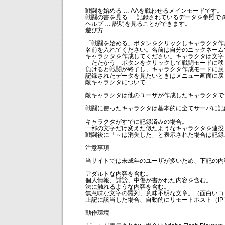
戦闘を始める … AAを戦わせるメインモードです。
戦闘の書を見る … 記録されているデータを参照で
ヘルプ … 説明を見ることができます。
遊び方
「戦闘を始める」ボタンをクリックしキャラクタ作
名前を入れてください。名前は自分のニックネーム
キャラクタを作成してください。キャラクタは文字
「たたかう」ボタンをクリックして戦闘モードに移
負けると戦闘が終了し、キャラクタ作成モードに戻
記録されたデータを見たいときはメニュー画面に戻
敵キャラクタについて
敵キャラクタは他のユーザが作成したキャラクタで
戦闘に使ったキャラクタは基本的に全てサーバに記
キャラクタがすでに記録済みの場合。
一部の文字だけ変えた似たようなキャラクタを連投
戦闘後に「～は消失した」と表示された場合は記録
注意事項
当サイトでは未成年のユーザが多いため、下記の内
アダルトな内容を含む。
個人情報、誹謗、中傷が書かれた内容を含む。
法に触れるような内容を含む。
無意味な文字の羅列、意味不明な文章。（面白いコ
上記に該当した場合、自動的にリモートホスト（I
動作環境