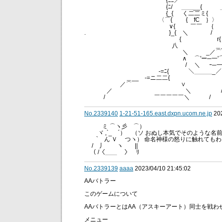
{ﾆﾆ／ ＼
{ﾆ/ ＿＿__{ ＿____
{_{ く二二ミ{ }r====ﾐ
〈⌒{ { fC ｝〉 ｛ f
∨{ ￣￣ ｛ ￣￣
. }_{ ＼ / 
{ r{＿_
八 ＿__
＼ _／⌒⌒＼_
∧ ⌒'ー─一'⌒
/ ＼ ｰ─一' ／
-=ﾆ{ ＼＿＿＿_／. }
＿__ -=ニ二二{ /二二
／⌒ ∨ /
／ ＼ /
/ ￣￣￣￣￣＼ / 
No.2339140
1-21-51-165.east.dxpn.ucom.ne.jp
202
ミ ⌒ヽ彡 ⌒）
ヾ ,`_ゝ´） （ソ おぬし本気でそのような名
` ん Ｖ ゞつヽ） 命名神様の怒りに触れても
/ 丿 ヽ ||
（ /〈＿＿ 〉 ﾘ
No.2339139
aaaa
2023/04/10 21:45:02
AAバトラー
このゲームについて
AAバトラーとはAA（アスキーアート）同士を戦
メニュー