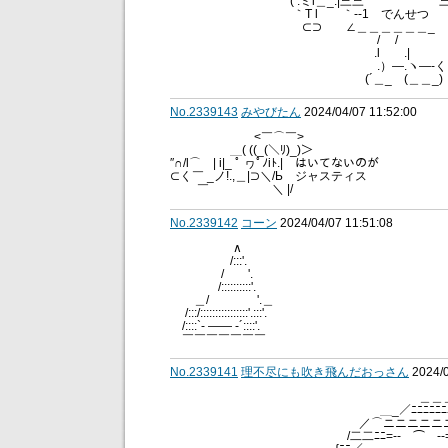
( .ミl＿_.|三三 三三丿―
｀T l ｀‐‐1 でんせつ
⊂⊃ ∠＿＿＿＿＿＿_ゝ _,,-
/ / .l 
.l .| )-‐" ｀ﾞ
.）―.ヽ―‐
(´＿_ (＿＿_)
No.2339143
みやびたん
2024/04/07 11:52:00
<￣⌒￣>
＿( ((_(＼ﾘ)_)＞
″∩/l⌒ゝ| i|_ ﾟ ヮﾟﾉiﾄ.| はいてないのが
⊂く￣ _ノ!.,＿|⊃＼/Ь ジャスティス
￣ ＼ |/
No.2339142
コーン
2024/04/07 11:51:08
∧
/:::'.
/ '.
/::::::::::'.
＿/ '.＿
/:::/::::::::::::::::'.:::'.
/::::`- ―― -´::::'.
￣￣￣￣￣￣￣
No.2339141
理不尽にも吹き飛んだおっさん
2024/0
＿＿＿＿
＿_／ﾆﾆﾆﾆﾆﾆﾆ＼＿
／⌒ニニニニニニニニ
/二二ﾆﾆ=-‐ ⌒ ‐-=ﾆ