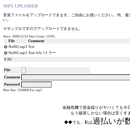
MP3 UPLODER
音楽ファイルをアップロードできます。ご自由にお使いください。 尚、違
い。
※サンプルですのでアップロードできません。
Since: 2006/12/14 View Count: 13595
File
Comment
No002.mp3
Test
No001.mp3
Test/AAバトラー
1
All
File
Comment
Password
Max Size: 1500KB Ext: mp3
金融危機で資金繰りがヤバくても今
もう破産しかない場合は安くす
過払いが
◆◆でも、私は